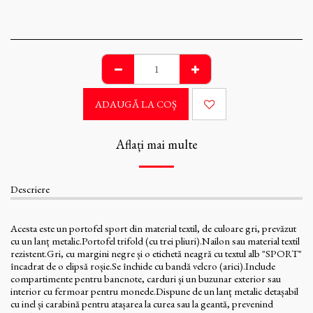
ADAUGĂ LA COŞ
Aflați mai multe
Descriere
Acesta este un portofel sport din material textil, de culoare gri, prevăzut
cu un lanț metalic.Portofel trifold (cu trei pliuri).Nailon sau material textil
rezistent.Gri, cu margini negre și o etichetă neagră cu textul alb "SPORT"
încadrat de o elipsă roșie.Se închide cu bandă velcro (arici).Include
compartimente pentru bancnote, carduri și un buzunar exterior sau
interior cu fermoar pentru monede.Dispune de un lanț metalic detașabil
cu inel și carabină pentru atașarea la curea sau la geantă, prevenind