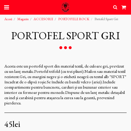
Acasă
Magazin
ACCESORII
PORTOFELE ROCK
Portofel Sport Gri
PORTOFEL SPORT GRI
Acesta este un portofel sport din material textil, de culoare gri, prevăzut
cu un lanț metalic.Portofel trifold (cu trei pliuri).Nailon sau material textil
rezistent.Gri, cu margini negre și o etichetă neagră cu textul alb "SPORT"
încadrat de o elipsă roșie.Se închide cu bandă velcro (arici).Include
compartimente pentru bancnote, carduri și un buzunar exterior sau
interior cu fermoar pentru monede.Dispune de un lanț metalic detașabil
cu inel și carabină pentru atașarea la curea sau la geantă, prevenind
pierderea.
45
lei