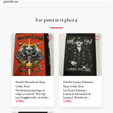
pierderea.
S-ar putea să vă placă și
Portofel Motorhead -Shop
Portofel Lemmy Kilmister-
Gothic Rock
Shop Gothic Rock
Portofelul prezintă logo-ul
Ian Fraser Kilmister
trupei și iconicul "War Pig"
(cunoscut sub numele de
(sau Snaggletooth), un simbol
Lemmy). Motörhead.
100
lei
100
lei
recurent al trupei, alături de
Portofelul include anii "1945-
titlul "Stage Fright". Designul
2015", marcând nașterea și
este bazat pe grafica folosită
moartea artistului. Prezintă
pentru lansarea DVD-ului live
imagini tipărite în stil grunge