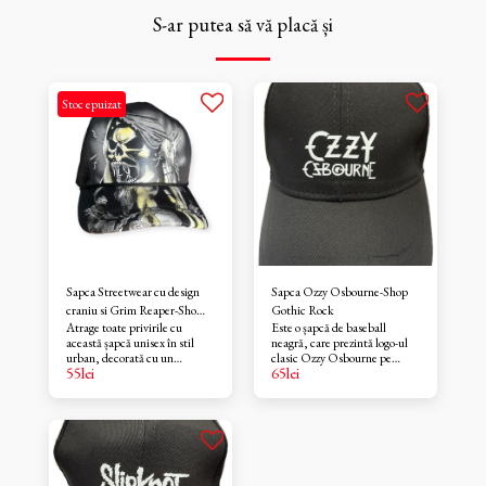
S-ar putea să vă placă și
Stoc epuizat
Sapca Streetwear cu design
Sapca Ozzy Osbourne-Shop
craniu si Grim Reaper-Sho
Gothic Rock
Atrage toate privirile cu
Este o șapcă de baseball
Gothic Rock
această șapcă unisex în stil
neagră, care prezintă logo-ul
urban, decorată cu un
clasic Ozzy Osbourne pe
55
lei
65
lei
imprimeu gotic intens,
partea din față.Aceste șepci
reprezentând un craniu
sunt fabricate din bumbac
înspăimântător și figura
100%.Este o șapcă
simbolică a Grim Reaper-ului.
structurată, cu 6 panouri,
Realizată din material textil
orificii de ventilație și o
durabil, șapca are un design
închidere reglabilă în partea
full print pe întreaga
din spate, pentru o potrivire
suprafață – inclusiv pe cozoroc
optimă