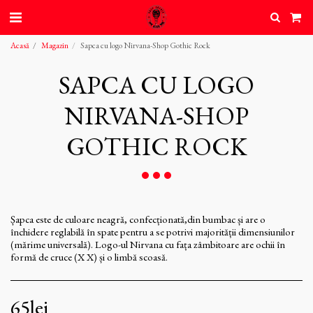
Acasă
Magazin
Sapca cu logo Nirvana-Shop Gothic Rock
SAPCA CU LOGO
NIRVANA-SHOP
GOTHIC ROCK
Șapca este de culoare neagră, confecționată,din bumbac și are o
închidere reglabilă în spate pentru a se potrivi majorității dimensiunilor
(mărime universală). Logo-ul Nirvana cu fața zâmbitoare are ochii în
formă de cruce (X X) și o limbă scoasă.
65
lei