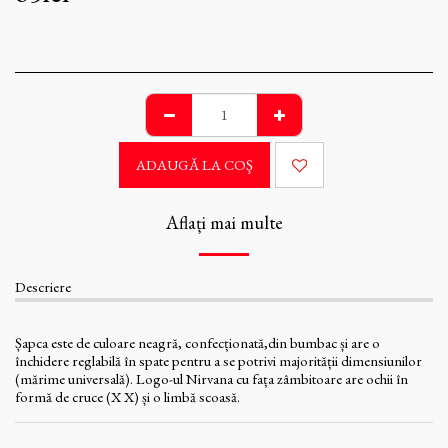
ADAUGĂ LA COŞ
Aflați mai multe
Descriere
Șapca este de culoare neagră, confecționată,din bumbac și are o
închidere reglabilă în spate pentru a se potrivi majorității dimensiunilor
(mărime universală). Logo-ul Nirvana cu fața zâmbitoare are ochii în
formă de cruce (X X) și o limbă scoasă.