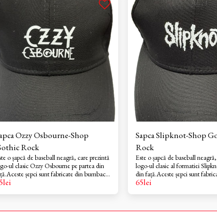
 Ozzy Osbourne-Shop
Sapca Slipknot-Shop G
othic Rock
Rock
ste o șapcă de baseball neagră, care prezintă
Este o șapcă de baseball neagră,
go-ul clasic Ozzy Osbourne pe partea din
logo-ul clasic al formatiei Slipk
ață.Aceste șepci sunt fabricate din bumbac
din față.Aceste șepci sunt fabric
5
lei
65
lei
00%.Este o șapcă structurată, cu 6 panouri,
bumbac 100%.Este o șapcă struc
ificii de ventilație și o închidere reglabilă în
panouri, orificii de ventilație și 
partea din spate, pentru o potrivire optimă
reglabilă în partea din spate, pentru o
potrivire optimă