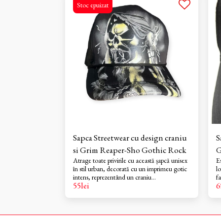
Stoc epuizat
Sapca Streetwear cu design craniu
Sapca
si Grim Reaper-Sho Gothic Rock
G
Atrage toate privirile cu această șapcă unisex
E
în stil urban, decorată cu un imprimeu gotic
lo
intens, reprezentând un craniu
f
55
lei
6
înspăimântător și figura simbolică a Grim
1
Reaper-ului. Realizată din material textil
or
durabil, șapca are un design full print pe
întreaga suprafață – inclusiv pe cozoroc – cu
detalii artistice precum fulgere, lanțuri și