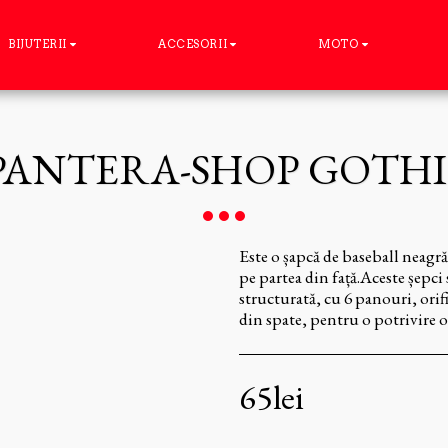
BIJUTERII
ACCESORII
MOTO
PANTERA-SHOP GOTH
Este o șapcă de baseball neagră
pe partea din față.Aceste șepc
structurată, cu 6 panouri, orifi
din spate, pentru o potrivire 
65
lei