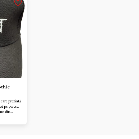
othic
 care prezintă
not pe partea
ate din
turată, cu 6
o închidere