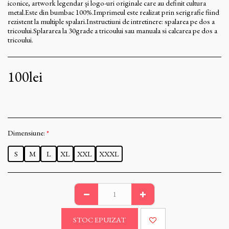
iconice, artwork legendar și logo-uri originale care au definit cultura
metal.Este din bumbac 100%.Imprimeul este realizat prin serigrafie fiind
rezistent la multiple spalari.Instructiuni de intretinere: spalarea pe dos a
tricoului.Splararea la 30grade a tricoului sau manuala si calcarea pe dos a
tricoului.
100
lei
Dimensiune:
*
S
M
L
XL
XXL
XXXL
STOC EPUIZAT