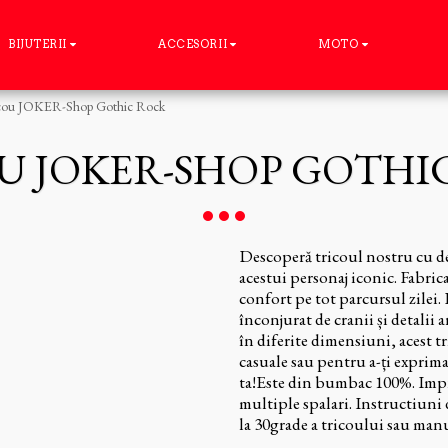
BIJUTERII
ACCESORII
MOTO
cou JOKER-Shop Gothic Rock
U JOKER-SHOP GOTHI
Descoperă tricoul nostru cu de
acestui personaj iconic. Fabrica
confort pe tot parcursul zilei.
înconjurat de cranii și detalii 
în diferite dimensiuni, acest t
casuale sau pentru a-ți exprim
ta!Este din bumbac 100%. Imprim
multiple spalari. Instructiuni d
la 30grade a tricoului sau manua