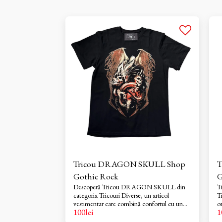
Tricou DRAGON SKULL Shop
T
Gothic Rock
G
Descoperă Tricou DRAGON SKULL din
T
categoria Tricouri Diverse, un articol
T
vestimentar care combină confortul cu un
o
100
lei
1
design impresionant. Acest tricou este perfect
1
pentru cei care doresc să își exprime
și