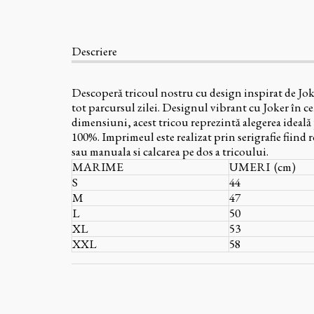
Descriere
Descoperă tricoul nostru cu design inspirat de Joke
tot parcursul zilei. Designul vibrant cu Joker în cen
dimensiuni, acest tricou reprezintă alegerea ideal
100%. Imprimeul este realizat prin serigrafie fiind r
sau manuala si calcarea pe dos a tricoului.
MARIME
UMERI (cm)
S
44
M
47
L
50
XL
53
XXL
58