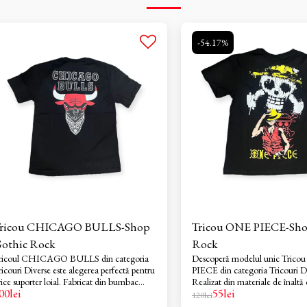
-54.17%
ricou CHICAGO BULLS-Shop
Tricou ONE PIECE-Sho
othic Rock
Rock
ricoul CHICAGO BULLS din categoria
Descoperă modelul unic Tric
ricouri Diverse este alegerea perfectă pentru
PIECE din categoria Tricouri Di
rice suporter loial. Fabricat din bumbac
Realizat din materiale de înaltă c
00
lei
55
lei
00%, acesta oferă o senzație plăcută pe piele
tricou oferă un confort deosebit
120
lei
 o respirabilitate excelentă. Alege să te
captivant, inspirat din celebra 