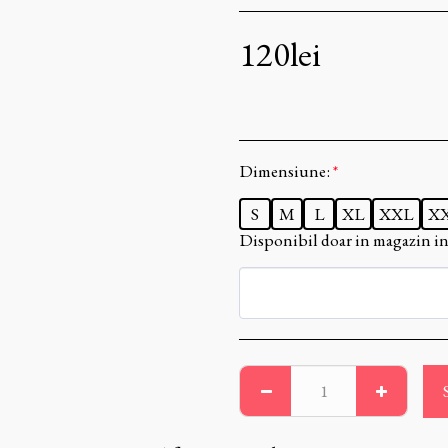
120
lei
Dimensiune:
*
S
M
L
XL
XXL
X
Disponibil doar in magazin in 