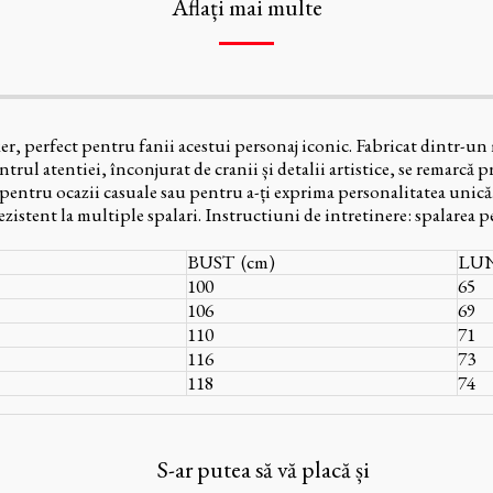
Aflați mai multe
r, perfect pentru fanii acestui personaj iconic. Fabricat dintr-un m
trul atentiei, înconjurat de cranii și detalii artistice, se remarcă p
ă pentru ocazii casuale sau pentru a-ți exprima personalitatea un
ezistent la multiple spalari. Instructiuni de intretinere: spalarea p
BUST (cm)
LUN
100
65
106
69
110
71
116
73
118
74
S-ar putea să vă placă și