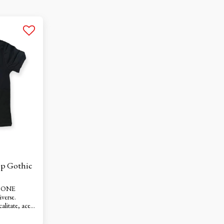
p Gothic
ou ONE
verse.
alitate, acest
 și un design
serie ONE