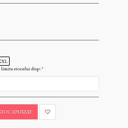
XXL
limita stocului disp:
*
STOC EPUIZAT