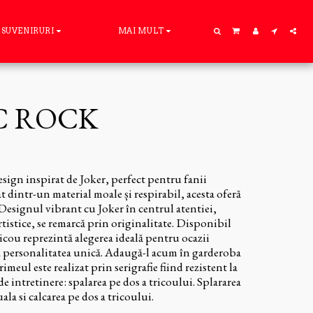
SUVENIRURI
MAI MULT
C ROCK
sign inspirat de Joker, perfect pentru fanii
t dintr-un material moale și respirabil, acesta oferă
 Designul vibrant cu Joker în centrul atentiei,
artistice, se remarcă prin originalitate. Disponibil
ricou reprezintă alegerea ideală pentru ocazii
a personalitatea unică. Adaugă-l acum în garderoba
eul este realizat prin serigrafie fiind rezistent la
e intretinere: spalarea pe dos a tricoului. Splararea
la si calcarea pe dos a tricoului.