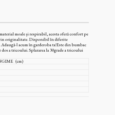
aterial moale și respirabil, acesta oferă confort pe
rin originalitate. Disponibil în diferite
ică. Adaugă-l acum în garderoba ta!Este din bumbac
e dos a tricoului. Splararea la 30grade a tricoului
GIME (cm)