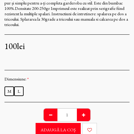
pur și simplu pentru a-ți completa garderoba cu stil. Este din bumbac
100%.Densitate 200-250gr Imprimeul este realizat prin serigrafie fiind
rezistent la multiple spalari. Instructiuni de intretinere: spalarea pe dos a
tricoului. Splararea la 30grade a tricoului sau manuala si calcarea pe dos a
tricoului.
100
lei
Dimensiune:
*
M
L
ADAUGĂ LA COŞ