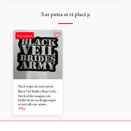
S-ar putea să vă placă și
Stoc epuizat
Patch trupei de rock/metal
Black Veil Brides-Shop Gothic
Patch-ul din imagine este
Rock
brodat și are un design negru
cu text alb care spune
30
lei
“BLACK VEIL BRIDES
ARMY”. Marginile patch-
ului sunt neregulate,
urmărind conturul textului.
Acesta este un accesoriu
dedicat fanilor trupei de