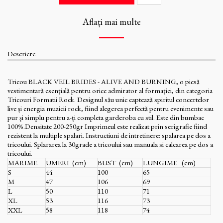
Aflați mai multe
Descriere
Tricou BLACK VEIL BRIDES - ALIVE AND BURNING, o piesă
vestimentară esențială pentru orice admirator al formației, din categoria
Tricouri Formatii Rock. Designul său unic captează spiritul concertelor
live și energia muzicii rock, fiind alegerea perfectă pentru evenimente sau
pur și simplu pentru a-ți completa garderoba cu stil. Este din bumbac
100%.Densitate 200-250gr Imprimeul este realizat prin serigrafie fiind
rezistent la multiple spalari. Instructiuni de intretinere: spalarea pe dos a
tricoului. Splararea la 30grade a tricoului sau manuala si calcarea pe dos a
tricoului.
MARIME
UMERI (cm)
BUST (cm)
LUNGIME (cm)
S
44
100
65
M
47
106
69
L
50
110
71
XL
53
116
73
XXL
58
118
74