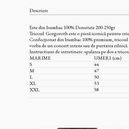
Descriere
Este din bumbac 100%.Densitate 200-250gr
Tricoul Gorgoroth este o piesă iconică pentru orice 
Confecționat din bumbac 100% premium, tricoul oferă
vorba de un concert intens sau de purtarea zilnică.
Instructiuni de intretinere: spalarea pe dos a tricou
MARIME
UMERI (cm)
S
44
M
47
L
50
XL
53
XXL
58