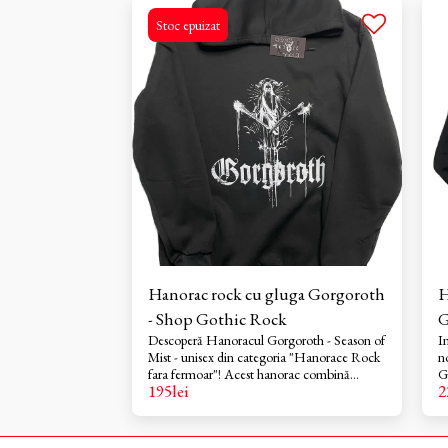
Stoc epuizat
Hanorac rock cu gluga Gorgoroth
H
- Shop Gothic Rock
Descoperă Hanoracul Gorgoroth - Season of
I
R
Mist - unisex din categoria "Hanorace Rock
n
fara fermoar"! Acest hanorac combină
G
195
lei
2
perfect confortul și stilul, fiind ideal pentru
pr
cei care iubesc rock-ul și vor să se exprime
tr
liber. Confecționat din materiale de calitate,
h
având un design inspirat de renumitul album
p