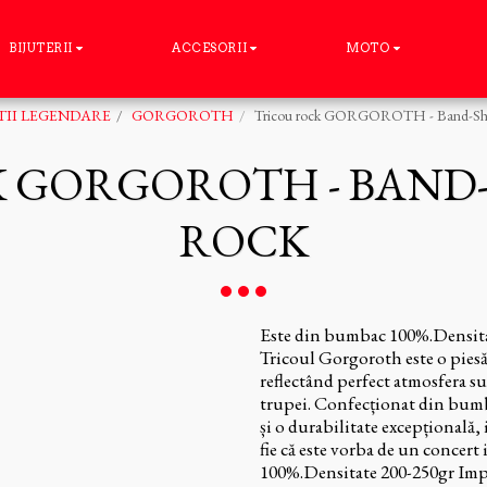
BIJUTERII
ACCESORII
MOTO
II LEGENDARE
GORGOROTH
Tricou rock GORGOROTH - Band-Sho
 GORGOROTH - BAND
ROCK
Este din bumbac 100%.Densita
Tricoul Gorgoroth este o piesă 
reflectând perfect atmosfera sum
trupei. Confecționat din bum
și o durabilitate excepțională, 
fie că este vorba de un concert
100%.Densitate 200-250gr Imprim