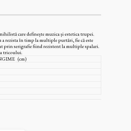
hilistă care definește muzica și estetica trupei.
rezista în timp la multiple purtări, fie că este
rin serigrafie fiind rezistent la multiple spalari.
a tricoului.
GIME (cm)