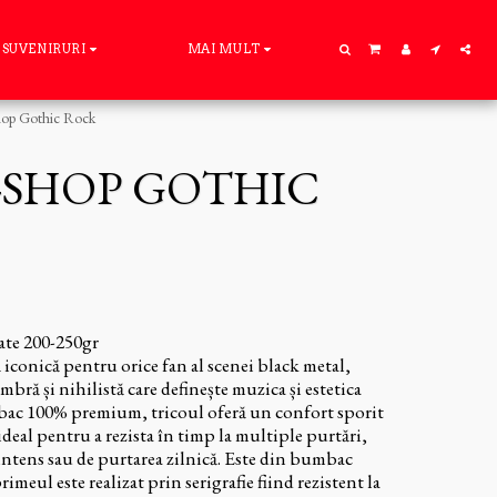
SUVENIRURI
MAI MULT
p Gothic Rock
-SHOP GOTHIC
te 200-250gr
iconică pentru orice fan al scenei black metal,
bră și nihilistă care definește muzica și estetica
bac 100% premium, tricoul oferă un confort sporit
ideal pentru a rezista în timp la multiple purtări,
 intens sau de purtarea zilnică. Este din bumbac
eul este realizat prin serigrafie fiind rezistent la