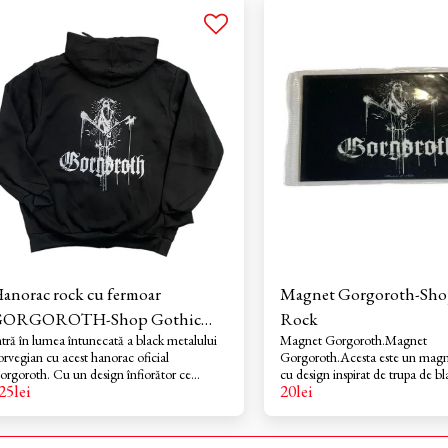
anorac rock cu fermoar
Magnet Gorgoroth-Sho
GORGOROTH-Shop Gothic
Rock
ntră în lumea întunecată a black metalului
Magnet Gorgoroth.Magnet
ock
orvegian cu acest hanorac oficial
Gorgoroth.Acesta este un magne
orgoroth. Cu un design înfiorător ce
cu design inspirat de trupa de b
25
lei
20
lei
ezintă o figură în stil satanic și numele
Gorgoroth. Magnetul prezintă un 
upei scris cu font dripping gotic, acest
sumbru, având un logo distinctiv
anorac negru este un statement vizual
ilustrație cu o figură în stil ocult
entru cei devotați scenei metal
două torțe sau obiecte similare. 