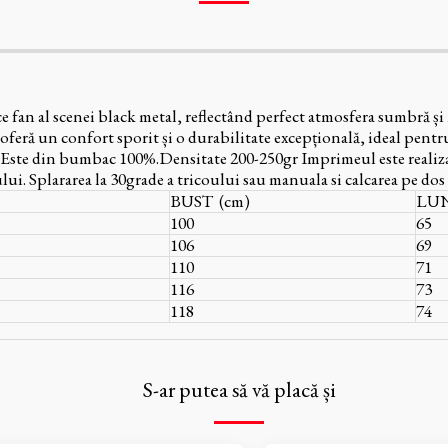
fan al scenei black metal, reflectând perfect atmosfera sumbră și ni
 un confort sporit și o durabilitate excepțională, ideal pentru a 
 Este din bumbac 100%.Densitate 200-250gr Imprimeul este realizat p
lui. Splararea la 30grade a tricoului sau manuala si calcarea pe dos 
BUST (cm)
LUN
100
65
106
69
110
71
116
73
118
74
S-ar putea să vă placă și