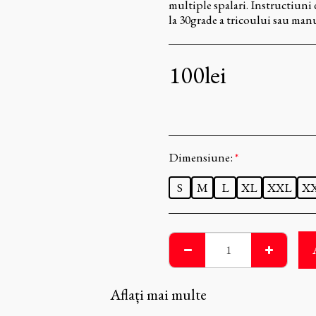
multiple spalari. Instructiuni d
la 30grade a tricoului sau manua
100
lei
Dimensiune:
*
S
M
L
XL
XXL
X
Aflați mai multe