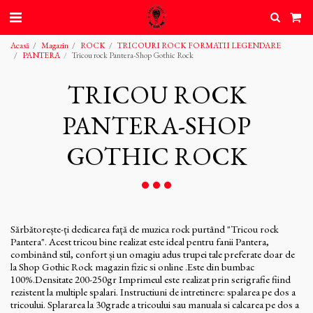
Acasă
Magazin
ROCK
TRICOURI ROCK FORMATII LEGENDARE
PANTERA
Tricou rock Pantera-Shop Gothic Rock
TRICOU ROCK
PANTERA-SHOP
GOTHIC ROCK
Sărbătorește-ți dedicarea față de muzica rock purtând "Tricou rock
Pantera". Acest tricou bine realizat este ideal pentru fanii Pantera,
combinând stil, confort și un omagiu adus trupei tale preferate doar de
la Shop Gothic Rock magazin fizic si online .Este din bumbac
100%.Densitate 200-250gr Imprimeul este realizat prin serigrafie fiind
rezistent la multiple spalari. Instructiuni de intretinere: spalarea pe dos a
tricoului. Splararea la 30grade a tricoului sau manuala si calcarea pe dos a