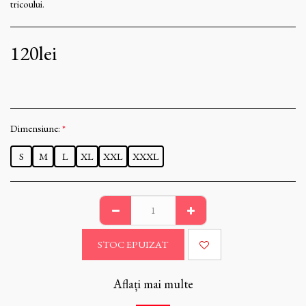
tricoului.
120
lei
Dimensiune:
*
S
M
L
XL
XXL
XXXL
STOC EPUIZAT
Aflați mai multe