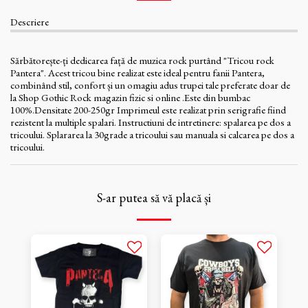
Descriere
Sărbătorește-ți dedicarea față de muzica rock purtând "Tricou rock
Pantera". Acest tricou bine realizat este ideal pentru fanii Pantera,
combinând stil, confort și un omagiu adus trupei tale preferate doar de
la Shop Gothic Rock magazin fizic si online .Este din bumbac
100%.Densitate 200-250gr Imprimeul este realizat prin serigrafie fiind
rezistent la multiple spalari. Instructiuni de intretinere: spalarea pe dos a
tricoului. Splararea la 30grade a tricoului sau manuala si calcarea pe dos a
tricoului.
S-ar putea să vă placă și