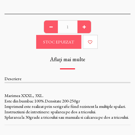
STOC EPUIZAT
Aflați mai multe
Descriere
Marimea XXXL, 3XL.
Este din bumbac 100%.Densitate 200-250gr
Imprimeul este realizat prin serigrafie fiind rezistent la multiple spalari.
Instructiuni de intretinere: spalarea pe dos a tricoului.
Splararea la 30grade a tricoului sau manuala si calcarea pe dos a tricoului.