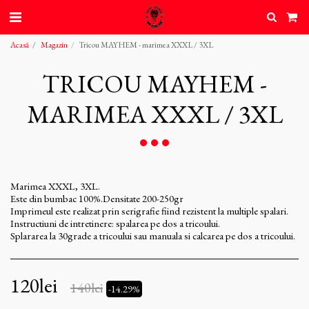
Acasă
Magazin
Tricou MAYHEM - marimea XXXL / 3XL
TRICOU MAYHEM -
MARIMEA XXXL / 3XL
Marimea XXXL, 3XL.
Este din bumbac 100%.Densitate 200-250gr
Imprimeul este realizat prin serigrafie fiind rezistent la multiple spalari.
Instructiuni de intretinere: spalarea pe dos a tricoului.
Splararea la 30grade a tricoului sau manuala si calcarea pe dos a tricoului.
120
lei
140
lei
-14.29%