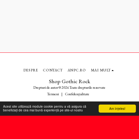
DESPRE
CONTACT
ANPC.RO
MAI MULT
Shop Gothic Rock
Drepturi de autor © 2026 Toate drepturile rezervate
Termeni
|
Confidențialitate
Acest site utilizează module cookie pentru a vă asigura că
Am înţeles!
beneficiați de cea mai bună experiență pe site-ul nostru