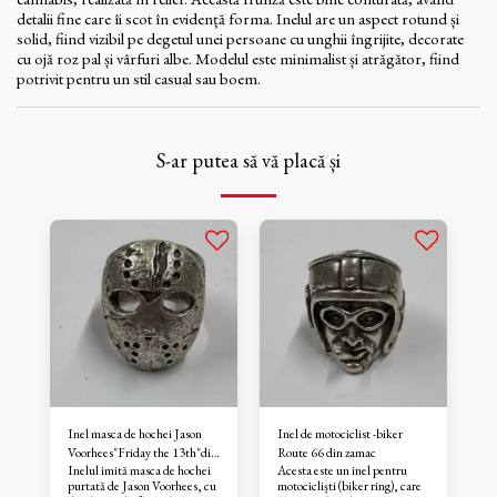
detalii fine care îi scot în evidență forma. Inelul are un aspect rotund și
solid, fiind vizibil pe degetul unei persoane cu unghii îngrijite, decorate
cu ojă roz pal și vârfuri albe. Modelul este minimalist și atrăgător, fiind
potrivit pentru un stil casual sau boem.
S-ar putea să vă placă și
Inel masca de hochei Jason
Inel de motociclist -biker
Voorhees"Friday the 13th"din
Route 66 din zamac
Inelul imită masca de hochei
Acesta este un inel pentru
zamac
purtată de Jason Voorhees, cu
motocicliști (biker ring), care