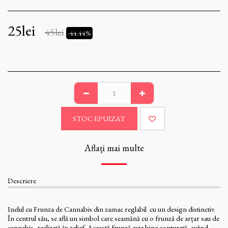
25
lei
45
lei
-44.44%
STOC EPUIZAT
Aflați mai multe
Descriere
Inelul cu Frunza de Cannabis din zamac reglabil cu un design distinctiv.
În centrul său, se află un simbol care seamănă cu o frunză de arțar sau de
cannabis, realizată în relief. Această frunză este bine conturată, având