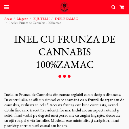
Acasă
Magazin
BIJUTERII
INELE ZAMAC
Inel cu Frunza de Cannabis 100%zamac
INEL CU FRUNZA DE
CANNABIS
100%ZAMAC
Inelul cu Frunza de Cannabis din zamac reglabil cu un design distinctiv.
În centrul său, se află un simbol care seamănă cu o frunză de arțar sau de
cannabis, realizată în relief. Această frunză este bine conturată, având
detalii fine care îi scot în evidență forma. Inelul are un aspect rotund și
solid, fiind vizibil pe degetul unei persoane cu unghii îngrijite, decorate
cu ojă roz pal și vârfuri albe. Modelul este minimalist și atrăgător, fiind
potrivit pentru un stil casual sau boem.