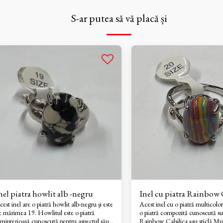
S-ar putea să vă placă și
nel piatra howlit alb -negru
Inel cu piatra Rainbow C
est inel are o piatră howlit alb-negru și este
Acest inel cu o piatră multicolor
e mărimea 19. Howlitul este o piatră
o piatră compozită cunoscută s
emiprețioasă cunoscută pentru aspectul său
Rainbow Calsilica sau sticlă M