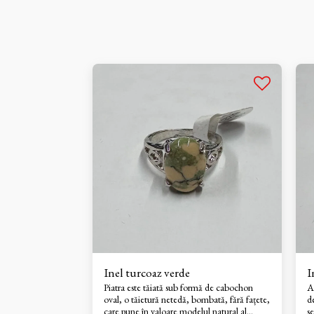
Inel turcoaz verde
I
Piatra este tăiată sub formă de cabochon
Ac
oval, o tăietură netedă, bombată, fără fațete,
d
care pune în valoare modelul natural al
s