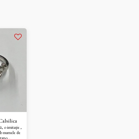
alsilica
ă, o imitație ,
ub numele de
urano