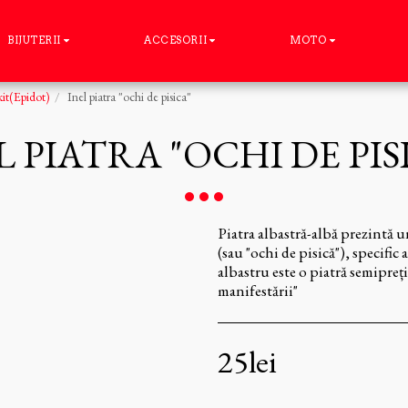
BIJUTERII
ACCESORII
MOTO
t(Epidot)
Inel piatra "ochi de pisica"
L PIATRA "OCHI DE PIS
Piatra albastră-albă prezintă
(sau "ochi de pisică"), specifi
albastru este o piatră semipre
manifestării"
25
lei