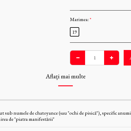
Marimea:
*
19
Aflați mai multe
ut sub numele de chatoyance (sau "ochi de pisică"), specific anumi
rea de "piatra manifestării"