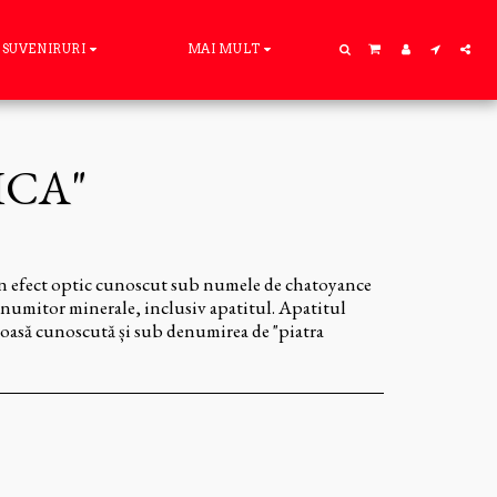
SUVENIRURI
MAI MULT
ICA"
 un efect optic cunoscut sub numele de chatoyance
c anumitor minerale, inclusiv apatitul. Apatitul
țioasă cunoscută și sub denumirea de "piatra