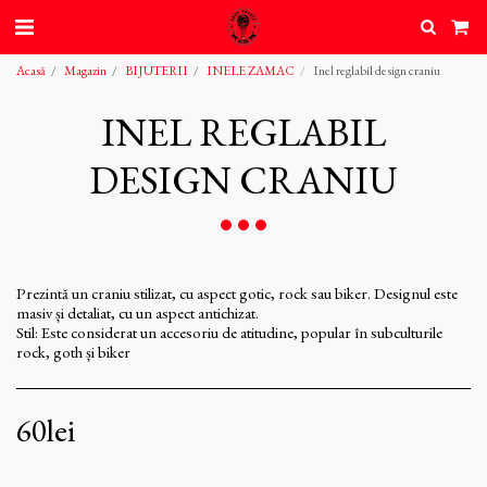
Acasă
Magazin
BIJUTERII
INELE ZAMAC
Inel reglabil design craniu
INEL REGLABIL
DESIGN CRANIU
Prezintă un craniu stilizat, cu aspect gotic, rock sau biker. Designul este
masiv și detaliat, cu un aspect antichizat.
Stil: Este considerat un accesoriu de atitudine, popular în subculturile
rock, goth și biker
60
lei