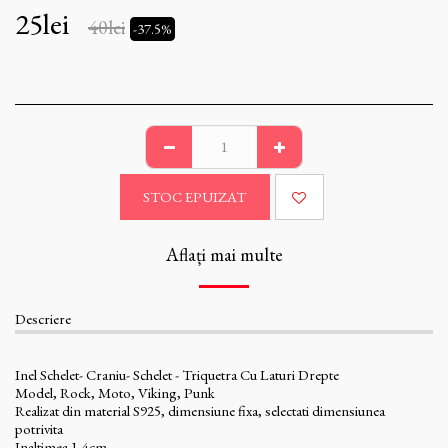
25
lei
40
lei
-37.5%
STOC EPUIZAT
Aflați mai multe
Descriere
Inel Schelet- Craniu- Schelet - Triquetra Cu Laturi Drepte
Model, Rock, Moto, Viking, Punk
Realizat din material S925, dimensiune fixa, selectati dimensiunea
potrivita
Inaltimea 1,4cm