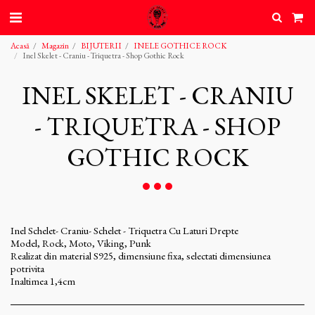
Acasă
Magazin
BIJUTERII
INELE GOTHICE ROCK
Inel Skelet - Craniu - Triquetra - Shop Gothic Rock
INEL SKELET - CRANIU
- TRIQUETRA - SHOP
GOTHIC ROCK
Inel Schelet- Craniu- Schelet - Triquetra Cu Laturi Drepte
Model, Rock, Moto, Viking, Punk
Realizat din material S925, dimensiune fixa, selectati dimensiunea
potrivita
Inaltimea 1,4cm