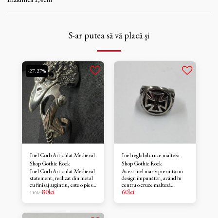
S-ar putea să vă placă și
-27.27%
Inel Corb Articulat Medieval-
Inel reglabil cruce malteza-
Shop Gothic Rock
Shop Gothic Rock
Inel Corb Articulat Medieval
Acest inel masiv prezintă un
statement, realizat din metal
design impunător, având în
cu finisaj argintiu, este o piesă
centru o cruce malteză
80
lei
60
lei
remarcabilă și unică, având
sculptată cu detalii
110
lei
forma unui cap de pasăre
accentuate. Realizat într-o
detaliat, cu texturi complexe
nuanță de argint antic,
care imită penele. Designul
accesoriul oferă un aspect