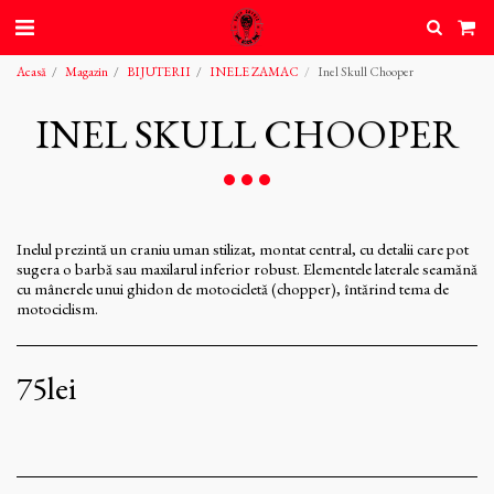
Acasă
Magazin
BIJUTERII
INELE ZAMAC
Inel Skull Chooper
INEL SKULL CHOOPER
Inelul prezintă un craniu uman stilizat, montat central, cu detalii care pot
sugera o barbă sau maxilarul inferior robust. Elementele laterale seamănă
cu mânerele unui ghidon de motocicletă (chopper), întărind tema de
motociclism.
75
lei