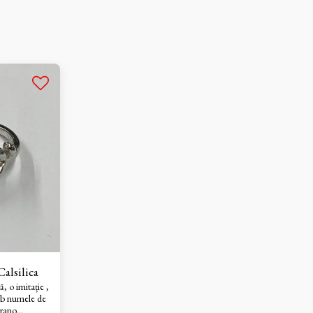
alsilica
ă, o imitație ,
ub numele de
urano