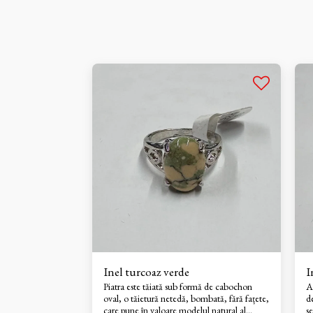
Inel turcoaz verde
I
Piatra este tăiată sub formă de cabochon
Ac
oval, o tăietură netedă, bombată, fără fațete,
d
care pune în valoare modelul natural al
s