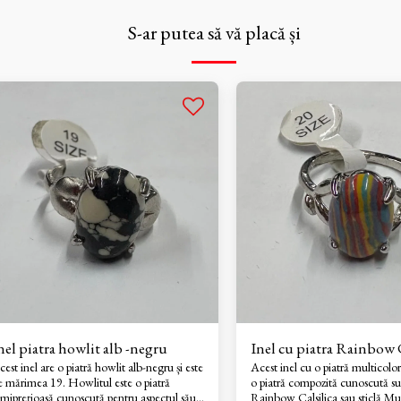
S-ar putea să vă placă și
nel piatra howlit alb -negru
Inel cu piatra Rainbow C
est inel are o piatră howlit alb-negru și este
Acest inel cu o piatră multicolor
e mărimea 19. Howlitul este o piatră
o piatră compozită cunoscută s
emiprețioasă cunoscută pentru aspectul său
Rainbow Calsilica sau sticlă M