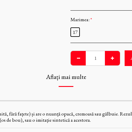
Marimea:
*
17
Aflați mai multe
ită, fără fațete) și are o nuanță opacă, cremoasă sau gălbuie. Rezul
os de bou), sau o imitație sintetică a acestora.