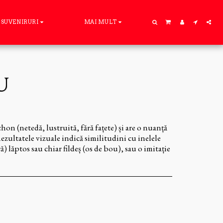
SUVENIRURI
MAI MULT
U
chon (netedă, lustruită, fără fațete) și are o nuanță
zultatele vizuale indică similitudini cu inelele
) lăptos sau chiar fildeș (os de bou), sau o imitație