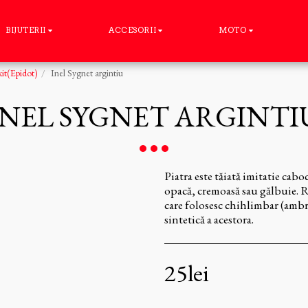
BIJUTERII
ACCESORII
MOTO
t(Epidot)
Inel Sygnet argintiu
INEL SYGNET ARGINTI
Piatra este tăiată imitatie cabo
opacă, cremoasă sau gălbuie. Re
care folosesc chihlimbar (ambră
sintetică a acestora.
25
lei