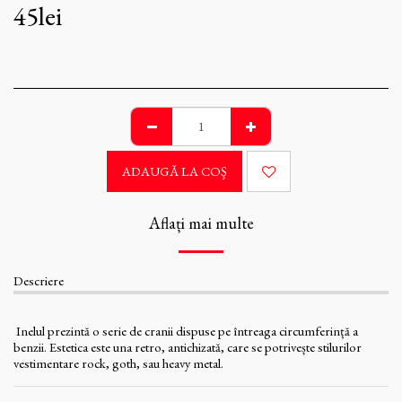
45
lei
ADAUGĂ LA COŞ
Aflați mai multe
Descriere
Inelul prezintă o serie de cranii dispuse pe întreaga circumferință a
benzii. Estetica este una retro, antichizată, care se potrivește stilurilor
vestimentare rock, goth, sau heavy metal.