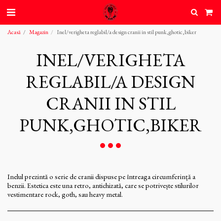
Acasă
Magazin
Inel/verigheta reglabil/a design cranii in stil punk,ghotic,biker
INEL/VERIGHETA
REGLABIL/A DESIGN
CRANII IN STIL
PUNK,GHOTIC,BIKER
Inelul prezintă o serie de cranii dispuse pe întreaga circumferință a
benzii. Estetica este una retro, antichizată, care se potrivește stilurilor
vestimentare rock, goth, sau heavy metal.