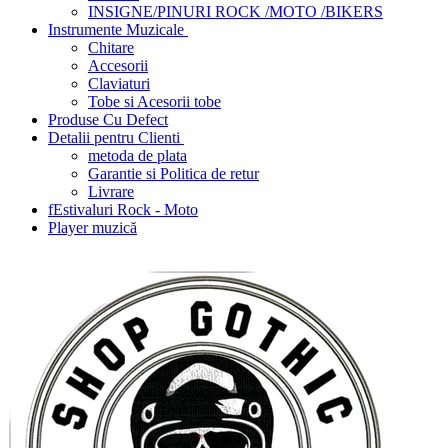
INSIGNE/PINURI ROCK /MOTO /BIKERS
Instrumente Muzicale
Chitare
Accesorii
Claviaturi
Tobe si Acesorii tobe
Produse Cu Defect
Detalii pentru Clienti
metoda de plata
Garantie si Politica de retur
Livrare
fEstivaluri Rock - Moto
Player muzică