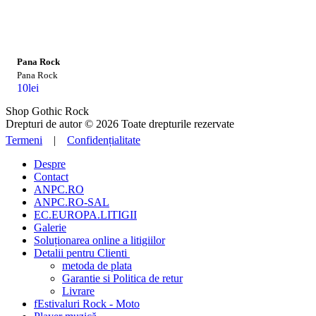
Pana Rock
Pana Rock
10
lei
Shop Gothic Rock
Drepturi de autor © 2026 Toate drepturile rezervate
Termeni
|
Confidențialitate
Despre
Contact
ANPC.RO
ANPC.RO-SAL
EC.EUROPA.LITIGII
Galerie
Soluționarea online a litigiilor
Detalii pentru Clienti
metoda de plata
Garantie si Politica de retur
Livrare
fEstivaluri Rock - Moto