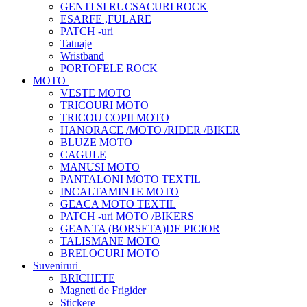
GENTI SI RUCSACURI ROCK
ESARFE ,FULARE
PATCH -uri
Tatuaje
Wristband
PORTOFELE ROCK
MOTO
VESTE MOTO
TRICOURI MOTO
TRICOU COPII MOTO
HANORACE /MOTO /RIDER /BIKER
BLUZE MOTO
CAGULE
MANUSI MOTO
PANTALONI MOTO TEXTIL
INCALTAMINTE MOTO
GEACA MOTO TEXTIL
PATCH -uri MOTO /BIKERS
GEANTA (BORSETA)DE PICIOR
TALISMANE MOTO
BRELOCURI MOTO
Suveniruri
BRICHETE
Magneti de Frigider
Stickere