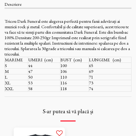
Descriere
Tricou Dark Funeral este alegerea perfectă pentru fanii adevărați ai
muzicii rock și metal. Confortabil și de calitate superioară, acest tricou te
va face să te simți parte din comunitatea Dark Funeral. Este din bumbac
100%.Densitate 200-250gr Imprimeul este realizat prin serigrafie fiind
rezistent la multiple spalari. Instructiuni de intretinere: spalarea pe dos a
tricoului. Splararea la 30grade a tricoului sau manuala si calcarea pe dos a
tricoului.
MARIME
UMERI (cm)
BUST (cm)
LUNGIME (cm)
S
44
100
65
M
47
106
69
L
50
110
71
XL
53
116
73
XXL
58
118
74
S-ar putea să vă placă și