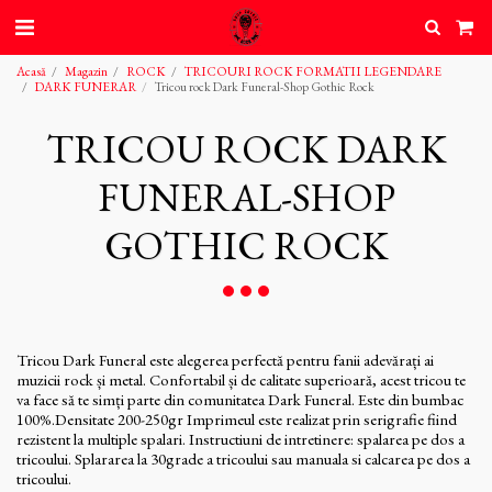
Acasă
Magazin
ROCK
TRICOURI ROCK FORMATII LEGENDARE
DARK FUNERAR
Tricou rock Dark Funeral-Shop Gothic Rock
TRICOU ROCK DARK
FUNERAL-SHOP
GOTHIC ROCK
Tricou Dark Funeral este alegerea perfectă pentru fanii adevărați ai
muzicii rock și metal. Confortabil și de calitate superioară, acest tricou te
va face să te simți parte din comunitatea Dark Funeral. Este din bumbac
100%.Densitate 200-250gr Imprimeul este realizat prin serigrafie fiind
rezistent la multiple spalari. Instructiuni de intretinere: spalarea pe dos a
tricoului. Splararea la 30grade a tricoului sau manuala si calcarea pe dos a
tricoului.