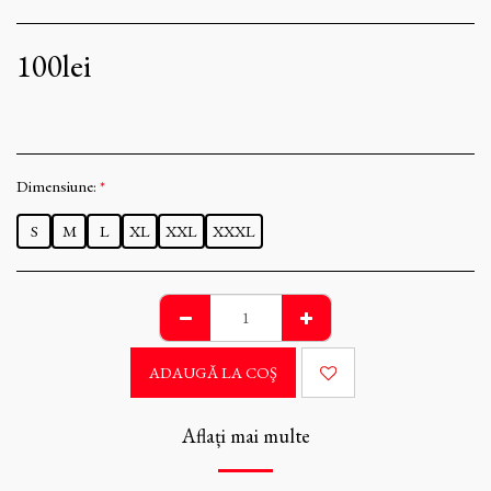
100
lei
Dimensiune:
*
S
M
L
XL
XXL
XXXL
ADAUGĂ LA COŞ
Aflați mai multe