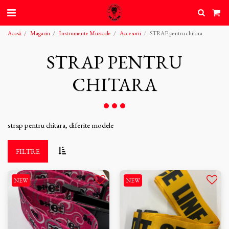
Acasă
Magazin
Instrumente Muzicale
Accesorii
STRAP pentru chitara
STRAP PENTRU
CHITARA
strap pentru chitara, diferite modele
FILTRE
NEW
NEW