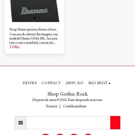
Strap Ibanez pentru chitara si bass
Cureaua de chitară din imagine este
modelul Ibanez GS64-BK. Aceasta
este o curea standard, cunoscută
150
lei
pentru confortul și durabilitatea sa.
DESPRE
CONTACT
ANPC.RO
MAI MULT
Shop Gothic Rock
Drepturi de autor © 2026 Toate drepturile rezervate
Termeni
|
Confidențialitate